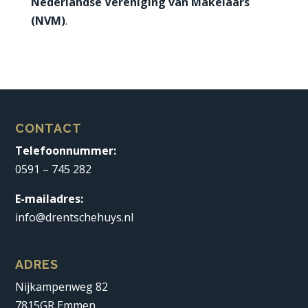
Nederlandse Vereniging van Makelaars
(NVM)
.
CONTACT
Telefoonnummer:
0591 – 745 282
E-mailadres:
info@drentschehuys.nl
ADRES
Nijkampenweg 82
7815GR Emmen