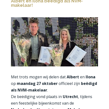
Albert en Ilona beëdigd als NVM-
makelaar!
Met trots mogen wij delen dat
Albert
en
Ilona
op
maandag 27 oktober
officieel zijn
beëdigd
als NVM-makelaar
.
De beëdiging vond plaats in
Utrecht
, tijdens
een feestelijke bijeenkomst van de