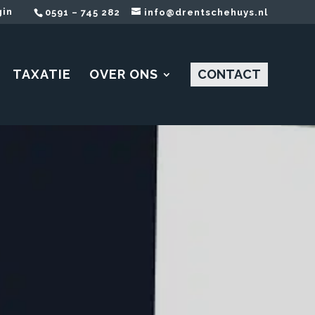
gin
0591 – 745 282
info@drentschehuys.nl
TAXATIE
OVER ONS
CONTACT