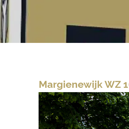
Margienewijk WZ 