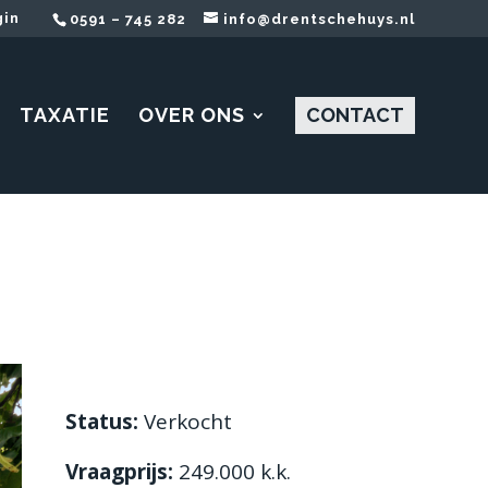
gin
0591 – 745 282
info@drentschehuys.nl
TAXATIE
OVER ONS
CONTACT
Status:
Verkocht
Vraagprijs:
249.000
k.k.