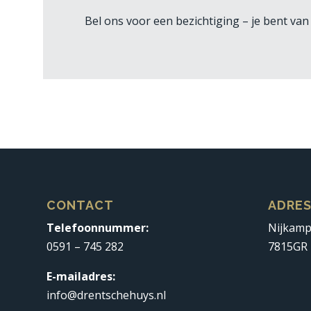
Bel ons voor een bezichtiging – je bent va
CONTACT
ADRE
Telefoonnummer:
Nijkam
0591 – 745 282
7815GR
E-mailadres:
info@drentschehuys.nl