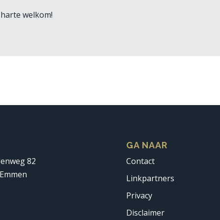
n harte welkom!
S
GA NAAR
penweg 82
Contact
 Emmen
Linkpartners
Privacy
Disclaimer