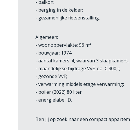
- balkon;
- berging in de kelder;
- gezamenlijke fietsenstalling.
Algemeen:
- woonoppervlakte: 96 m²
- bouwjaar: 1974
- aantal kamers: 4, waarvan 3 slaapkamers;
- maandelijkse bijdrage VvE: c.a. € 300,-;
- gezonde VvE;
- verwarming middels etage verwarming;
- boiler (2022) 80 liter
- energielabel: D.
Ben jij op zoek naar een compact apparteme